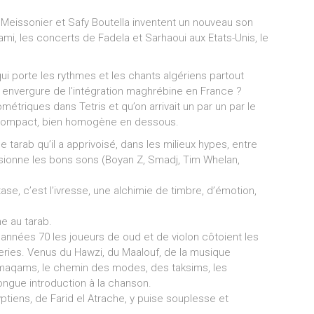
 Meissonier et Safy Boutella inventent un nouveau son
mi, les concerts de Fadela et Sarhaoui aux Etats-Unis, le
 porte les rythmes et les chants algériens partout
s envergure de l’intégration maghrébine en France ?
étriques dans Tetris et qu’on arrivait un par un par le
en compact, bien homogène en dessous.
 tarab qu’il a apprivoisé, dans les milieux hypes, entre
fusionne les bons sons (Boyan Z, Smadj, Tim Whelan,
tase, c’est l’ivresse, une alchimie de timbre, d’émotion,
e au tarab.
 années 70 les joueurs de oud et de violon côtoient les
teries. Venus du Hawzi, du Maalouf, de la musique
s maqams, le chemin des modes, des taksims, les
longue introduction à la chanson.
tiens, de Farid el Atrache, y puise souplesse et