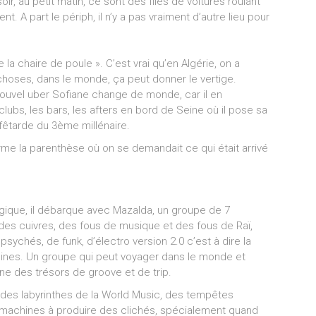
oir, au petit matin, ce sont des files de voitures roulant
t. A part le périph, il n’y a pas vraiment d’autre lieu pour
 la chaire de poule ». C’est vrai qu’en Algérie, on a
choses, dans le monde, ça peut donner le vertige.
 nouvel uber Sofiane change de monde, car il en
clubs, les bars, les afters en bord de Seine où il pose sa
 fêtarde du 3ème millénaire.
erme la parenthèse où on se demandait ce qui était arrivé
que, il débarque avec Mazalda, un groupe de 7
des cuivres, des fous de musique et des fous de Raï,
sychés, de funk, d’électro version 2.0 c’est à dire la
ines. Un groupe qui peut voyager dans le monde et
ne des trésors de groove et de trip.
nt, des labyrinthes de la World Music, des tempêtes
s machines à produire des clichés, spécialement quand