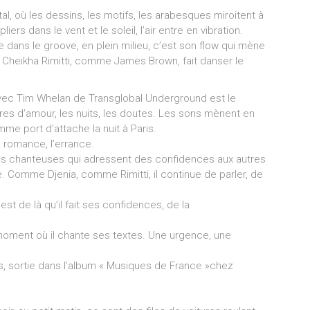
l, où les dessins, les motifs, les arabesques miroitent à
rs dans le vent et le soleil, l’air entre en vibration.
 dans le groove, en plein milieu, c’est son flow qui mène
 Cheikha Rimitti, comme James Brown, fait danser le
é avec Tim Whelan de Transglobal Underground est le
ires d’amour, les nuits, les doutes. Les sons mènent en
me port d’attache la nuit à Paris.
la romance, l’errance.
es chanteuses qui adressent des confidences aux autres
 Comme Djenia, comme Rimitti, il continue de parler, de
est de là qu’il fait ses confidences, de la
u moment où il chante ses textes. Une urgence, une
s, sortie dans l’album « Musiques de France »chez