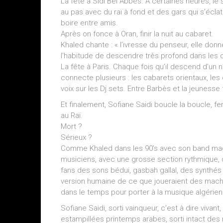
La fête à Sidi Bel Abbes. A certaines heures, le s
au pas avec du raï à fond et des gars qui s’éclaten
boire entre amis.
Après on fonce à Oran, finir la nuit au cabaret.
Khaled chante : « l’ivresse du penseur, elle donne
l’habitude de descendre très profond dans les 
La fête à Paris. Chaque fois qu’il descend d’un
connecte plusieurs : les cabarets orientaux, les 
voix sur les Dj sets. Entre Barbès et la jeunesse
Et finalement, Sofiane Saidi boucle la boucle, f
au Raï.
Mort ?
Sérieux ?
Comme Khaled dans les 90’s avec son band magi
musiciens, avec une grosse section rythmique, 
fans des sons bédui, gasbah gallal, des synthés p
version humaine de ce que joueraient des mach
dans le temps pour porter à la musique algérien
Sofiane Saidi, sorti vainqueur, c’est à dire viva
estampillées printemps arabes, sorti intact de