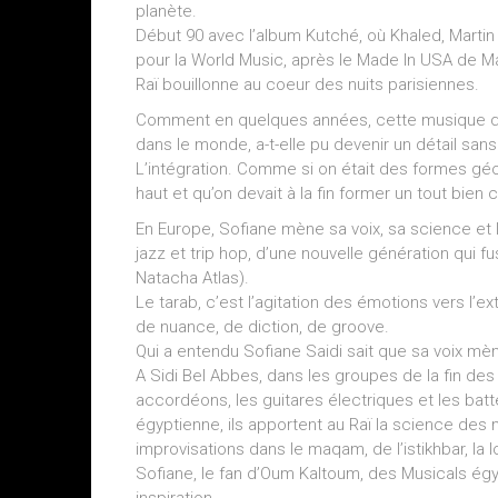
planète.
Début 90 avec l’album Kutché, où Khaled, Martin
pour la World Music, après le Made In USA de Ma
Raï bouillonne au coeur des nuits parisiennes.
Comment en quelques années, cette musique qui
dans le monde, a-t-elle pu devenir un détail san
L’intégration. Comme si on était des formes géom
haut et qu’on devait à la fin former un tout bi
En Europe, Sofiane mène sa voix, sa science et le
jazz et trip hop, d’une nouvelle génération qui 
Natacha Atlas).
Le tarab, c’est l’agitation des émotions vers l’ex
de nuance, de diction, de groove.
Qui a entendu Sofiane Saidi sait que sa voix mèn
A Sidi Bel Abbes, dans les groupes de la fin des
accordéons, les guitares électriques et les bat
égyptienne, ils apportent au Raï la science de
improvisations dans le maqam, de l’istikhbar, la 
Sofiane, le fan d’Oum Kaltoum, des Musicals égyp