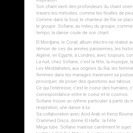
inspiration.
Son chant vient des profondeurs du chant orienta
travers les mélodies, comme les feuilles de peuplie
Comme dans la Soul, le chanteur de Raï se place
le groupe. Sofiane, au milieu du groupe, comme
tempo, la danse coule de son chant.
El Mordjane, le Corail, album électro-raï réalis
témoin de ces dix années parisiennes, les histo
Algérie, en Egypte, à Londres, avec toujours, com
La nuit, chez Sofiane, c’est la fête, la musique, 
Les Meddahates, aux origines du Raï, les femm
femmes dans les mariages traversent sa poésie.
provoquer, de poser des questions aux tabous.
Ce qui l’intéresse, c’est le coeur des humains, c’
correspondance entre le coeur et le cosmos.
Sofiane trouve un rythme particulier à partir d
respiration, une danse à lui.
Sa collaboration avec Acid Arab et Kenzi Bourra
Crammed Discs, donne El Hafla : la Fête.
Méga tube. Sofiane maitrise carrément le sujet.