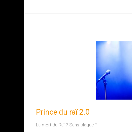
Biographie
Prince du raï 2.0
La mort du Raï ? Sans blague ?