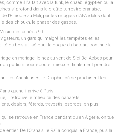
, comme il l’a fait avec la funk, le chaâbi égyptien ou la
nes si profond dans la croûte terrestre oranaise,
e l’Ethiopie au Mali, par les réfugiés d’Al-Andalus dont
sie des chioukh, le phaser des gasbas.
 Music des années 90.
vigateurs, un gars qui malgré les tempêtes et les
lité du bois utilisé pour la coque du bateau, continue la
 mariage en mariage, le nez au vent de Sidi Bel Abbes pour
ir du podium pour écouter mieux et finalement prendre
ran : les Andalouses, le Dauphin, où se produisent les
7 ans quand il arrive à Paris.
, il retrouve le milieu raï des cabarets.
ens, dealers, fêtards, travestis, escrocs, en plus
que qui se retrouve en France pendant qu’en Algérie, on tue
i.
 entier. De l’Oranais, le Raï a conquis la France, puis la