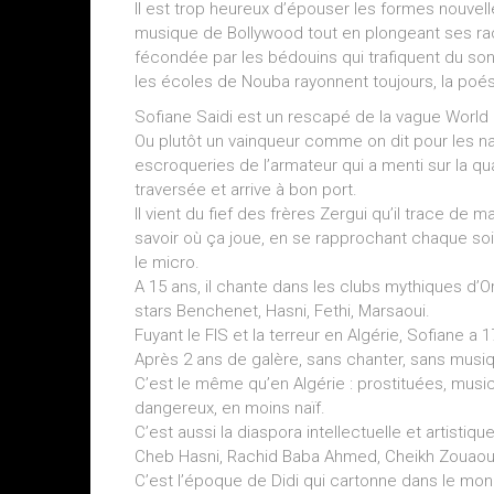
Il est trop heureux d’épouser les formes nouvelles
musique de Bollywood tout en plongeant ses raci
fécondée par les bédouins qui trafiquent du son d
les écoles de Nouba rayonnent toujours, la poé
Sofiane Saidi est un rescapé de la vague World
Ou plutôt un vainqueur comme on dit pour les na
escroqueries de l’armateur qui a menti sur la qua
traversée et arrive à bon port.
Il vient du fief des frères Zergui qu’il trace de
savoir où ça joue, en se rapprochant chaque so
le micro.
A 15 ans, il chante dans les clubs mythiques d’O
stars Benchenet, Hasni, Fethi, Marsaoui.
Fuyant le FIS et la terreur en Algérie, Sofiane a 1
Après 2 ans de galère, sans chanter, sans musique
C’est le même qu’en Algérie : prostituées, musici
dangereux, en moins naïf.
C’est aussi la diaspora intellectuelle et artisti
Cheb Hasni, Rachid Baba Ahmed, Cheikh Zouaou
C’est l’époque de Didi qui cartonne dans le monde